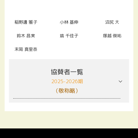
稲野邊 雅子
小林 基伸
沼尻 大
鈴木 昌実
塙 千佳子
塚越 俊祐
末岡 真里奈
協賛者一覧
2025-2026期
（敬称略）
＜法人＞
株式会社筑波銀行
株式会社広沢本社
株式会社アゲル
関友商事株式会社