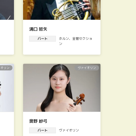
溝口 哲矢
パート
ホルン
、
金管セクショ
ン
イオリン
ヴァイオリン
奥野 紗弓
パート
ヴァイオリン