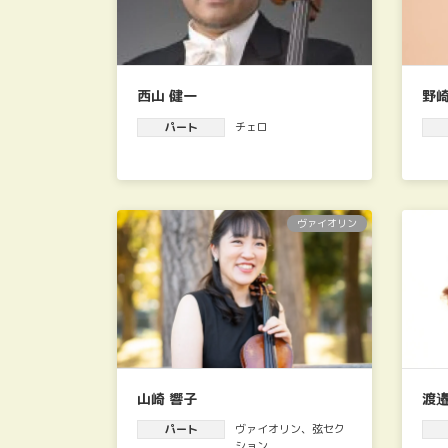
西山 健一
野崎
パート
チェロ
ヴァイオリン
山崎 響子
渡邉
パート
ヴァイオリン
、
弦セク
ション