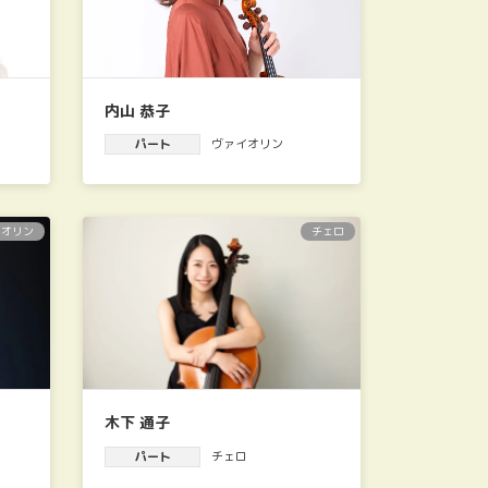
内山 恭子
パート
ヴァイオリン
イオリン
チェロ
木下 通子
パート
チェロ