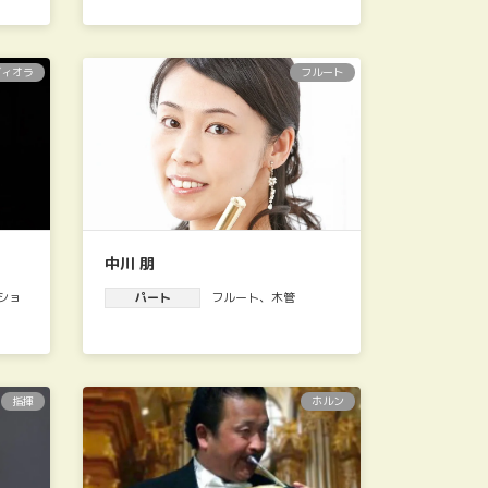
ヴィオラ
フルート
中川 朋
ショ
パート
フルート
、
木管
指揮
ホルン