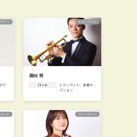
イオリン
トランペット
圓谷 努
セク
パート
トランペット
、
金管セ
クション
フルート
ヴァイオリン