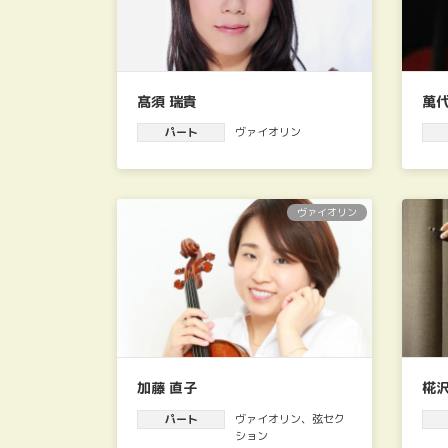
髙須 瑞貴
萬代
パート
ヴァイオリン
ヴァイオリン
加藤 直子
椛沢
パート
ヴァイオリン
、
弦セク
ション