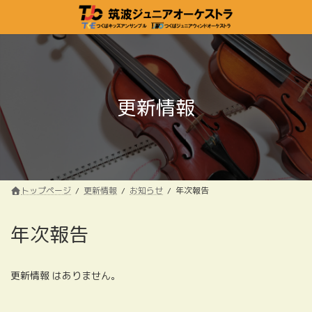
コ
ナ
ン
ビ
テ
ゲ
ン
ー
ツ
シ
へ
ョ
ス
ン
更新情報
キ
に
ッ
移
プ
動
トップページ
更新情報
お知らせ
年次報告
年次報告
更新情報 はありません。