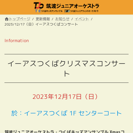
コ
ナ
ン
ビ
テ
ゲ
トップページ
更新情報
お知らせ
イベント
ン
ー
2023/12/17（日）イーアスつくばコンサート
ツ
シ
へ
ョ
ス
ン
Information
キ
に
ッ
移
プ
動
イーアスつくばクリスマスコンサー
ト
2023年12月17日（日）
於：イーアスつくば 1F センターコート
筑波ジュニアオーケストラ・つくばキッズアンサンブル Xmasコ