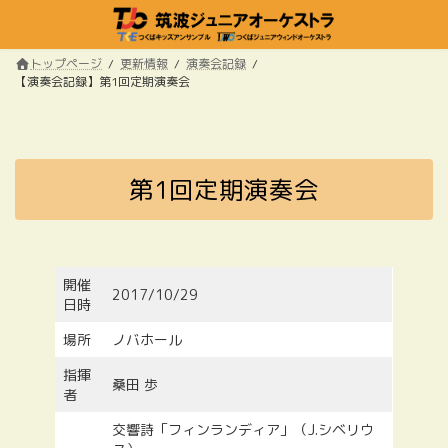
コ
ナ
ン
ビ
テ
ゲ
トップページ
更新情報
演奏会記録
ン
ー
【演奏会記録】第1回定期演奏会
ツ
シ
へ
ョ
ス
ン
キ
に
ッ
移
第1回定期演奏会
プ
動
開催
2017/10/29
日時
場所
ノバホール
指揮
桑田 歩
者
交響詩「フィンランディア」（J.シベリウ