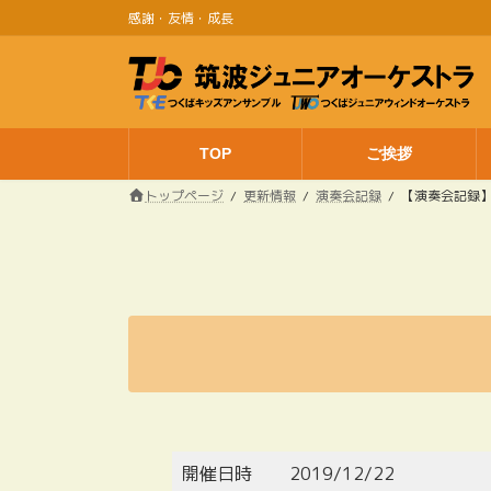
コ
ナ
感謝・友情・成長
ン
ビ
テ
ゲ
ン
ー
ツ
シ
へ
ョ
TOP
ご挨拶
ス
ン
キ
に
トップページ
更新情報
演奏会記録
【演奏会記録】
ッ
移
プ
動
開催日時
2019/12/22